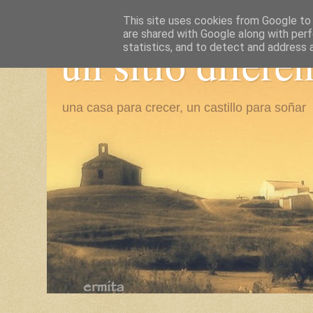
This site uses cookies from Google to d
are shared with Google along with perf
un sitio difere
statistics, and to detect and address 
una casa para crecer, un castillo para soñar