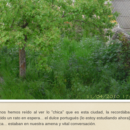
y nos hemos
reído
al ver lo "chica" que es esta ciudad, la
recordáb
ido un rato en espera... el dulce portugués (lo estoy estudiando ahora
ca
... estaban en nuestra amena y vital
conversación
.