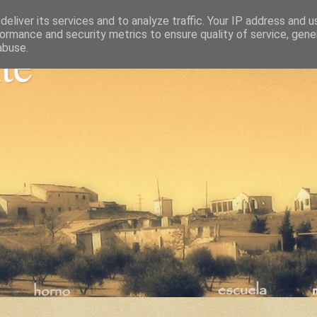
eliver its services and to analyze traffic. Your IP address and 
ormance and security metrics to ensure quality of service, gen
nte
abuse.