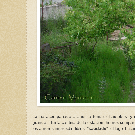
La he acompañado a Jaén a tomar el autobús, 
grande... En la cantina de la estación, hemos compart
los amores
impresdindibles
, "
saudade
", el lago
Titica