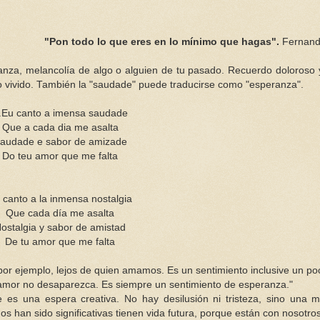
"
Pon
todo lo que eres en lo mínimo que hagas".
Fernan
nza, melancolía de algo o alguien de tu pasado. Recuerdo doloroso y
vivido. También la "
saudade
" puede traducirse como "esperanza".
.
Eu
canto a
imensa
saudade
Que a cada
dia
me asalta
audade
e sabor de
amizade
Do
teu
amor que me falta
 canto a la inmensa
nostalgia
Que cada día me asalta
ostalgia y sabor de amistad
De tu amor que me falta
r ejemplo, lejos de quien amamos. Es un sentimiento inclusive un po
l amor no desaparezca. Es siempre un sentimiento de esperanza."
e es una espera creativa. No hay desilusión ni tristeza, sino una 
nos han sido
significativas
tienen vida futura, porque están con nosotros