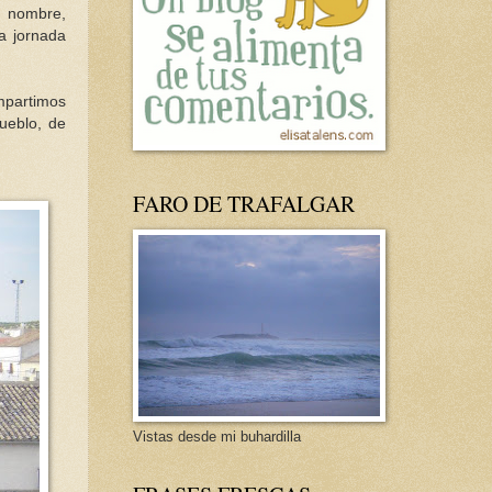
u nombre,
 jornada
mpartimos
ueblo, de
FARO DE TRAFALGAR
Vistas desde mi buhardilla