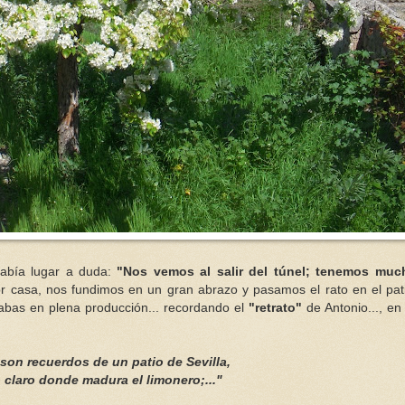
había lugar a duda:
"Nos vemos al salir del
túnel
; tenemos much
 casa, nos fundimos en un gran abrazo y pasamos el rato en el pati
 habas en plena producción... recordando el
"retrato"
de Antonio..., en
 son recuerdos de un patio de
Sevilla
,
 claro donde madura el limonero;..."