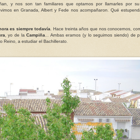
an, y nos son tan familiares que optamos por llamarles por s
s vimos en Granada,
Albert
y
Fede
nos acompañaron. Qué estupenda
hora es siempre todavía
. Hace treinta años que nos conocemos, co
ura
, yo de la
Campiña
... Ambas eramos (y lo seguimos siendo) de p
to Reino, a estudiar el
Bachillerato
.