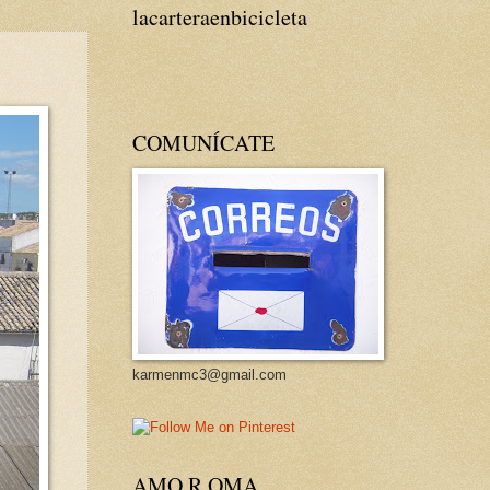
lacarteraenbicicleta
COMUNÍCATE
karmenmc3@gmail.com
AMO R OMA