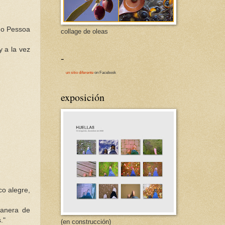
do
Pessoa
collage de oleas
 a la vez
-
un sitio diferente
on Facebook
exposición
co alegre,
manera de
."
(en construcción)