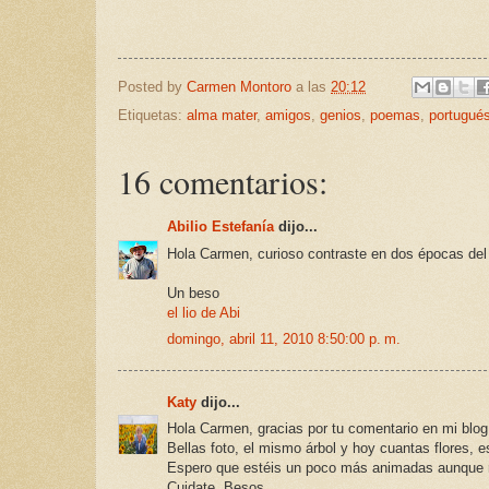
Posted by
Carmen Montoro
a las
20:12
Etiquetas:
alma mater
,
amigos
,
genios
,
poemas
,
portugué
16 comentarios:
Abilio Estefanía
dijo...
Hola Carmen, curioso contraste en dos épocas del 
Un beso
el lio de Abi
domingo, abril 11, 2010 8:50:00 p. m.
Katy
dijo...
Hola Carmen, gracias por tu comentario en mi blog
Bellas foto, el mismo árbol y hoy cuantas flores, 
Espero que estéis un poco más animadas aunque 
Cuidate. Besos