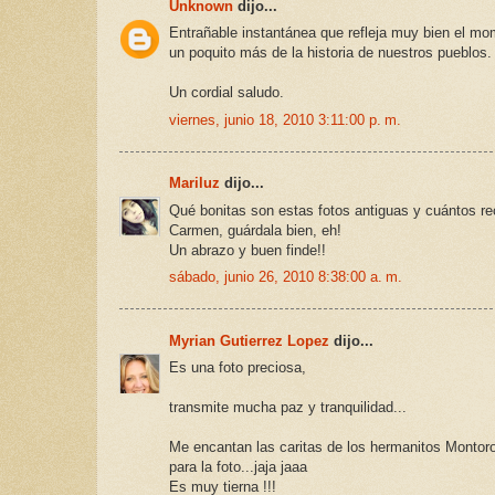
Unknown
dijo...
Entrañable instantánea que refleja muy bien el mo
un poquito más de la historia de nuestros pueblos.
Un cordial saludo.
viernes, junio 18, 2010 3:11:00 p. m.
Mariluz
dijo...
Qué bonitas son estas fotos antiguas y cuántos r
Carmen, guárdala bien, eh!
Un abrazo y buen finde!!
sábado, junio 26, 2010 8:38:00 a. m.
Myrian Gutierrez Lopez
dijo...
Es una foto preciosa,
transmite mucha paz y tranquilidad...
Me encantan las caritas de los hermanitos Montoro 
para la foto...jaja jaaa
Es muy tierna !!!