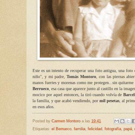
Este es un intento de recuperar una foto antigua, una foto
niño", y mi padre,
Tomás Montoro
, con las piernas abie
manos fuertes y morenas como me protegen...sin quitarme el
Berrueco
, esa casa que aparece junto al castillo en la imag
mocico por aquel entonces, la tiró cuando volvía de
Barce
la familia, y que acabó vendiendo, por
mil pesetas
, al prim
en esos años.
Posted by
Carmen Montoro
a las
19:41
Etiquetas:
el Berrueco
,
familia
,
felicidad
,
fotografía
,
papá
,