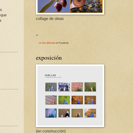
os
 que
collage de oleas
a
-
un sitio diferente
on Facebook
exposición
(en construcción)