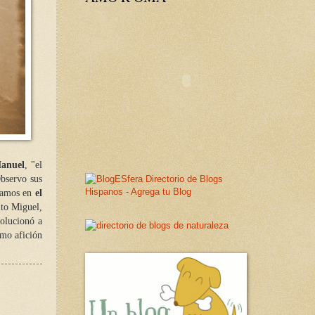
Manuel
, "el
Observo sus
víamos en
el
tito Miguel,
volucionó a
omo afición