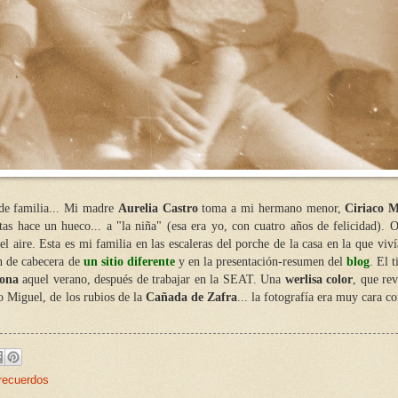
 de familia... Mi madre
Aurelia Castro
toma a mi hermano menor,
Ciriaco 
rtas hace un hueco... a "la niña" (esa era yo, con cuatro años de felicidad). 
 aire. Esta es mi familia en las escaleras del porche de la casa en la que vi
en de cabecera de
un sitio diferente
y en la presentación-resumen del
blog
. El 
lona
aquel verano, después de trabajar en la SEAT. Una
werlisa color
, que re
o Miguel, de los rubios de la
Cañada de Zafra
... la fotografía era muy cara c
recuerdos