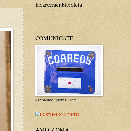
lacarteraenbicicleta
COMUNÍCATE
karmenmc3@gmail.com
AMO R OMA