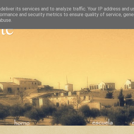
eliver its services and to analyze traffic. Your IP address and 
ormance and security metrics to ensure quality of service, gen
nte
abuse.