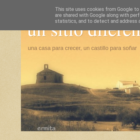
This site uses cookies from Google to d
are shared with Google along with perf
un sitio difere
statistics, and to detect and address 
una casa para crecer, un castillo para soñar