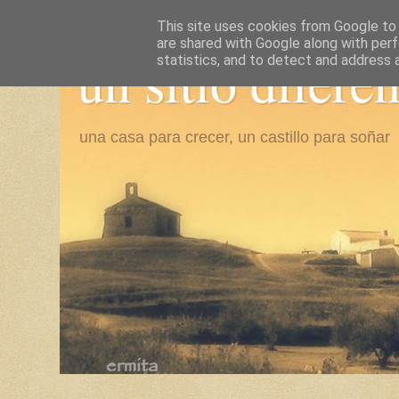
This site uses cookies from Google to d
are shared with Google along with perf
un sitio difere
statistics, and to detect and address 
una casa para crecer, un castillo para soñar