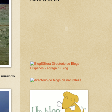
n
mirando