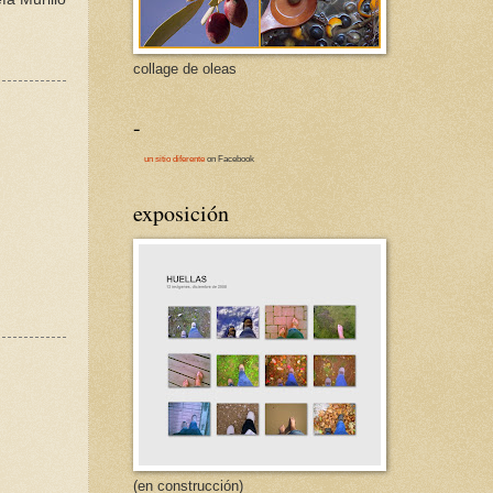
collage de oleas
-
un sitio diferente
on Facebook
exposición
(en construcción)