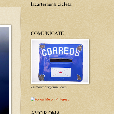
lacarteraenbicicleta
COMUNÍCATE
karmenmc3@gmail.com
AMO R OMA