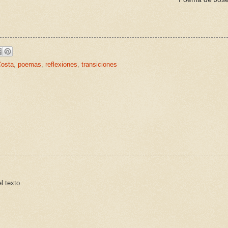
Costa
,
poemas
,
reflexiones
,
transiciones
l texto.