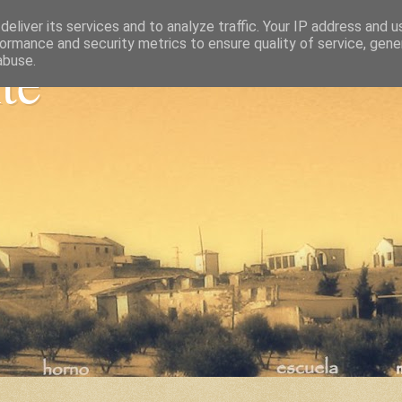
eliver its services and to analyze traffic. Your IP address and 
ormance and security metrics to ensure quality of service, gen
nte
abuse.