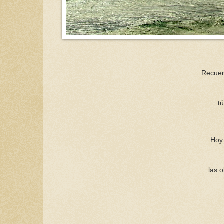
Recuerd
t
Hoy 
las 