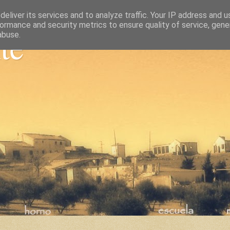
eliver its services and to analyze traffic. Your IP address and 
ormance and security metrics to ensure quality of service, gen
nte
abuse.