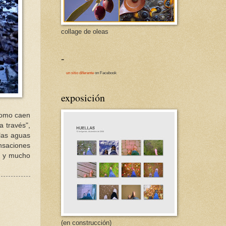
collage de oleas
-
un sitio diferente
on Facebook
exposición
 como caen
a través",
las aguas
ensaciones
, y mucho
(en construcción)