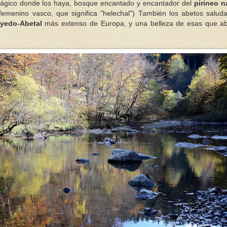
 mágico donde los haya, bosque encantado y encantador del
pirineo n
e femenino vasco, que significa "helechal") También los abetos salud
yedo-Abetal
más extenso de Europa, y una belleza de esas que a