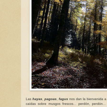
Las
hayas
,
pagoas
,
fagus
nos dan la bienvenida a 
caídas sobre musgos frescos... perdón, perdón..