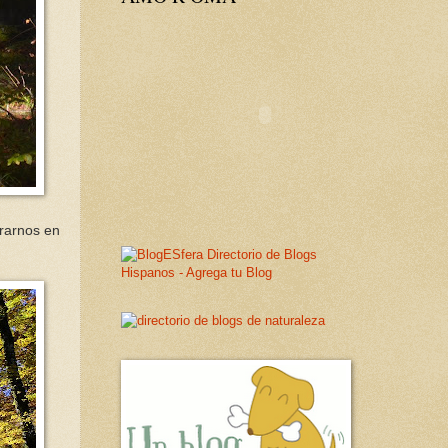
trarnos en
.