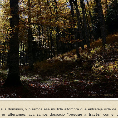
sus dominios, y pisamos esa mullida alfombra que entreteje vida de 
.
no alteramos
, avanzamos despacio "
bosque a través
" con el 