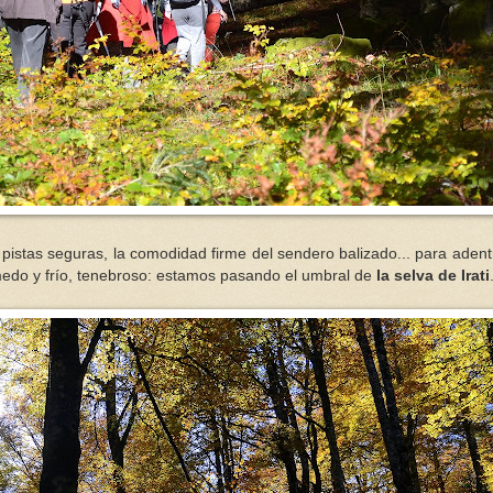
istas seguras, la comodidad firme del sendero balizado... para aden
medo y frío, tenebroso: estamos pasando el umbral de
la selva de Irati