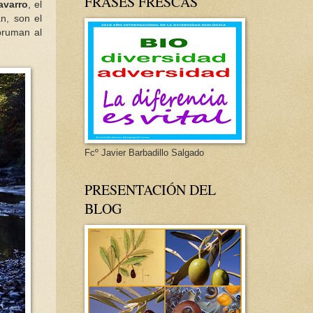
FRASES FRESCAS
avarro
, el
an, son el
bruman al
Fcº Javier Barbadillo Salgado
PRESENTACIÓN DEL
BLOG