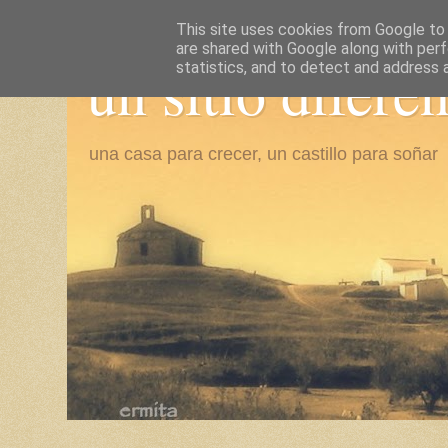
This site uses cookies from Google to d
are shared with Google along with perf
un sitio difere
statistics, and to detect and address 
una casa para crecer, un castillo para soñar