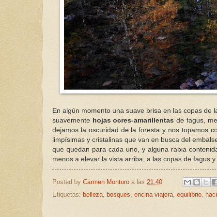
En algún momento una suave brisa en las copas de las
suavemente
hojas ocres-amarillentas
de fagus, mec
dejamos la oscuridad de la foresta y nos topamos con
limpísimas y cristalinas que van en busca del embals
que quedan para cada uno, y alguna rabia contenida
menos a elevar la vista arriba, a las copas de fagus y
Posted by
Carmen Montoro
a las
21:40
Etiquetas:
belleza
,
bosques
,
encina viajera
,
equilibrio
,
haci