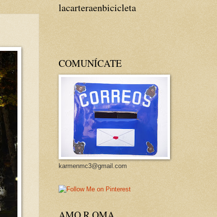
lacarteraenbicicleta
COMUNÍCATE
karmenmc3@gmail.com
AMO R OMA