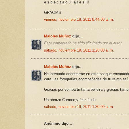
e s p e c t a c u l a r e s!!!!
GRACIAS
viernes, noviembre 18, 2011 8:44:00 a. m.
Maloles Muñoz
dijo...
Este comentario ha sido eliminado por el autor.
sábado, noviembre 19, 2011 1:28:00 a. m.
Maloles Muñoz
dijo...
He intentado adentrarme en este bosque encantado 
cara.Las fotografias acompañadas de tu relato así
Gracias por compartir tanta belleza y gracias tamb
Un abrazo Carmen,y feliz finde
sábado, noviembre 19, 2011 1:30:00 a. m.
Anónimo dijo...