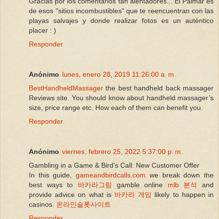
Gracias por los comentarios tan alentadores... El Palmar es
de esos "sitios incombustibles" que te reencuentran con las
playas salvajes y donde realizar fotos es un auténtico
placer : )
Responder
Anónimo
lunes, enero 28, 2019 11:26:00 a. m.
BestHandheldMassager
the best handheld back massager
Reviews site. You should know about handheld massager’s
size, price range etc. How each of them can benefit you.
Responder
Anónimo
viernes, febrero 25, 2022 5:37:00 p. m.
Gambling in a Game & Bird's Call: New Customer Offer
In this guide,
gameandbirdcalls.com
we break down the
best ways to
바카라그림
gamble online
mlb 분석
and
provide advice on what is
바카라 게임
likely to happen in
casinos.
온라인슬롯사이트
Responder