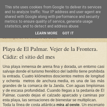
This site uses cookies from Google to deliver its services
un sitio diferente
and to analyze traffic. Your IP address and user-agent are
shared with Google along with performance and security
metrics to ensure quality of service, generate usage
una casa para crecer, un castillo para soñar
statistics, and to detect and address abuse.
LEARN MORE
GOT IT
domingo, 18 de octubre de 2015
Playa de El Palmar. Vejer de la Frontera.
Cádiz: el sitio del mes
Una playa inmensa de arena fina y dorada, un entorno casi
salvaje donde el turismo frenético del ladrillo tiene prohibida
la entrada. Cuatro kilómetros doscientos metros de longitud
y ochenta metros de anchura media, es una de las más
grandes de la comarca de la Janda. Con aguas limpísimas
y de escasa profundidad. Cuando llegas a la pedanía de El
Palmar, cuando dejas el calzado aparcado y caminas por
esta playa, las sensaciones de bienestar se multiplican.
Toda la línea de costa atlántica
mira al oeste
. Un escenario