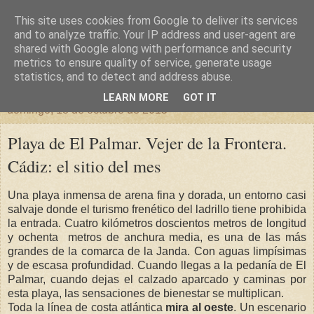
This site uses cookies from Google to deliver its services
un sitio diferente
and to analyze traffic. Your IP address and user-agent are
shared with Google along with performance and security
metrics to ensure quality of service, generate usage
una casa para crecer, un castillo para soñar
statistics, and to detect and address abuse.
LEARN MORE
GOT IT
domingo, 18 de octubre de 2015
Playa de El Palmar. Vejer de la Frontera.
Cádiz: el sitio del mes
Una playa inmensa de arena fina y dorada, un entorno casi
salvaje donde el turismo frenético del ladrillo tiene prohibida
la entrada. Cuatro kilómetros doscientos metros de longitud
y ochenta metros de anchura media, es una de las más
grandes de la comarca de la Janda. Con aguas limpísimas
y de escasa profundidad. Cuando llegas a la pedanía de El
Palmar, cuando dejas el calzado aparcado y caminas por
esta playa, las sensaciones de bienestar se multiplican.
Toda la línea de costa atlántica
mira al oeste
. Un escenario