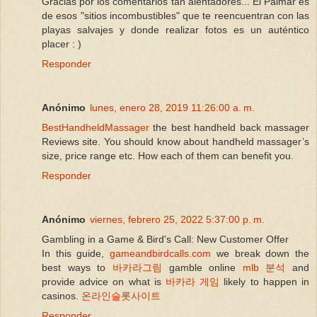
Gracias por los comentarios tan alentadores... El Palmar es
de esos "sitios incombustibles" que te reencuentran con las
playas salvajes y donde realizar fotos es un auténtico
placer : )
Responder
Anónimo
lunes, enero 28, 2019 11:26:00 a. m.
BestHandheldMassager
the best handheld back massager
Reviews site. You should know about handheld massager’s
size, price range etc. How each of them can benefit you.
Responder
Anónimo
viernes, febrero 25, 2022 5:37:00 p. m.
Gambling in a Game & Bird's Call: New Customer Offer
In this guide,
gameandbirdcalls.com
we break down the
best ways to
바카라그림
gamble online
mlb 분석
and
provide advice on what is
바카라 게임
likely to happen in
casinos.
온라인슬롯사이트
Responder