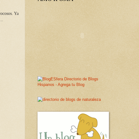
rocosos. Ya
..