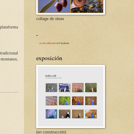
collage de oleas
plataforma
-
un sitio diferente
on Facebook
tradicional
exposición
s montanos,
(en construcción)