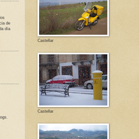
dos
cia de
da día
Castellar
Castellar
logs.