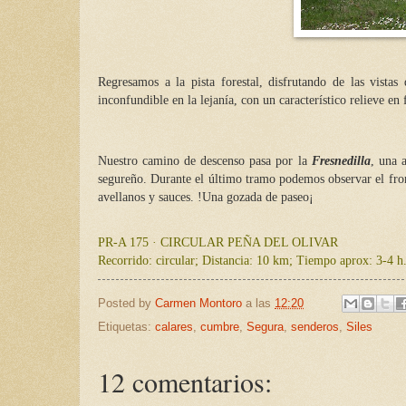
Regresamos a la pista forestal, disfrutando de las vista
inconfundible en la lejanía, con un característico relieve e
Nuestro camino de descenso pasa por la
Fresnedilla
, una 
segureño. Durante el último tramo podemos observar el fro
avellanos y sauces. !Una gozada de paseo¡
PR-A 175 · CIRCULAR PEÑA DEL OLIVAR
Recorrido: circular;
Distancia: 10 km;
Tiempo aprox: 3-4 h
Posted by
Carmen Montoro
a las
12:20
Etiquetas:
calares
,
cumbre
,
Segura
,
senderos
,
Siles
12 comentarios: