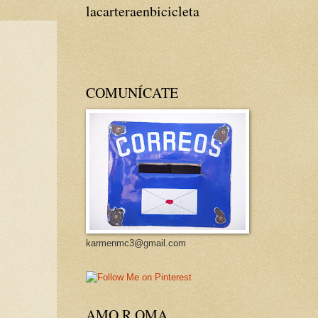
lacarteraenbicicleta
COMUNÍCATE
karmenmc3@gmail.com
AMO R OMA