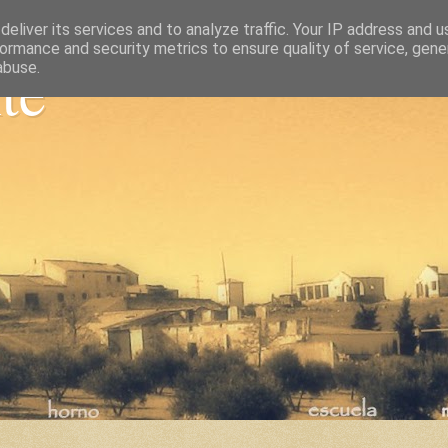
eliver its services and to analyze traffic. Your IP address and 
ormance and security metrics to ensure quality of service, gen
nte
abuse.