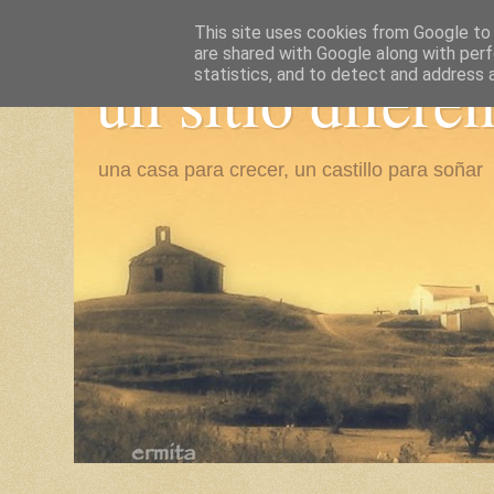
This site uses cookies from Google to d
are shared with Google along with perf
un sitio difere
statistics, and to detect and address 
una casa para crecer, un castillo para soñar