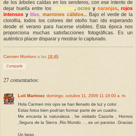
de los árboles caídas en los senderos, con ese intento de
dejar huella entre los
amarillos
,
ocres
y
naranjas
,
rojos
intensos
y
lilas,
marrones cálidos
... Bajo el verde de la
clorofila, todos los colores del otoño han ido esperando
desde el verano para hacerse visibles. Esta época nos
proporciona muchas satisfacciones fotográficas. Es un
auténtico placer disparar y mostrar lo capturado.
Carmen Montoro
a las
18:45
Compartir
27 comentarios:
Loli Martinez
domingo, octubre 11, 2009 11:18:00 a. m.
Hola Carmen mis ojos se han llenado de luz y color .
Estas fotos bien podrían formar parte de un cuadro .
Me encanta la naturaleza , he visitado Cazorla , Hornos
,Segura de la Sierra ,Rio Mundo .....es un paraíso .Gracias
.
Un beso .