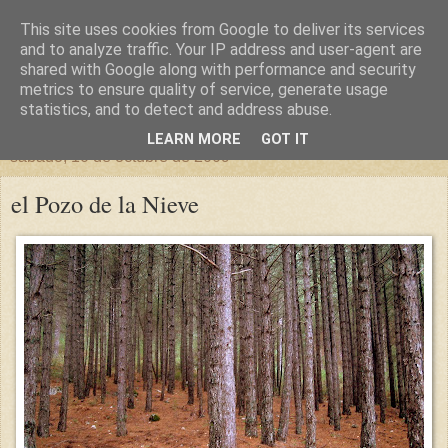
This site uses cookies from Google to deliver its services
un sitio diferente
and to analyze traffic. Your IP address and user-agent are
shared with Google along with performance and security
metrics to ensure quality of service, generate usage
una casa para crecer, un castillo para soñar
statistics, and to detect and address abuse.
LEARN MORE
GOT IT
sábado, 10 de octubre de 2009
el Pozo de la Nieve