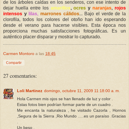
de los árboles caídas en los senderos, con ese intento de
dejar huella entre los
amarillos
,
ocres
y
naranjas
,
rojos
intensos
y
lilas,
marrones cálidos
... Bajo el verde de la
clorofila, todos los colores del otoño han ido esperando
desde el verano para hacerse visibles. Esta época nos
proporciona muchas satisfacciones fotográficas. Es un
auténtico placer disparar y mostrar lo capturado.
Carmen Montoro
a las
18:45
Compartir
27 comentarios:
Loli Martinez
domingo, octubre 11, 2009 11:18:00 a. m.
Hola Carmen mis ojos se han llenado de luz y color .
Estas fotos bien podrían formar parte de un cuadro .
Me encanta la naturaleza , he visitado Cazorla , Hornos
,Segura de la Sierra ,Rio Mundo .....es un paraíso .Gracias
.
Un beso .