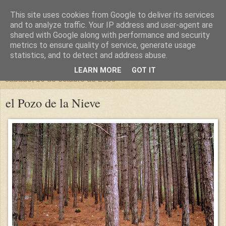
This site uses cookies from Google to deliver its services
un sitio diferente
and to analyze traffic. Your IP address and user-agent are
shared with Google along with performance and security
metrics to ensure quality of service, generate usage
una casa para crecer, un castillo para soñar
statistics, and to detect and address abuse.
LEARN MORE
GOT IT
sábado, 10 de octubre de 2009
el Pozo de la Nieve