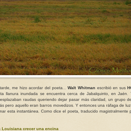
 tarde, me hizo acordar del poeta...
Walt Whitman
escribió en sus
H
a llanura inundada se encuentra cerca de Jabalquinto, en Jaén.
esplazaban raudas queriendo dejar pasar más claridad, un grupo de 
más pero aquello eran barros movedizos. Y entonces una ráfaga de luz
ar esta instantánea. Como dice el poeta, traducido magistralmente
n Louisiana crecer una encina