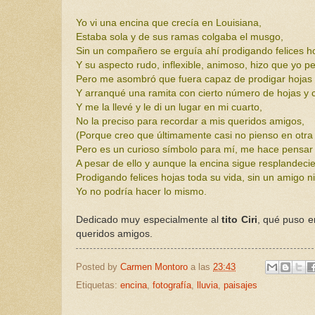
Yo vi una encina que crecía en Louisiana,
Estaba sola y de sus ramas colgaba el musgo,
Sin un compañero se erguía ahí prodigando felices h
Y su aspecto rudo, inflexible, animoso, hizo que yo p
Pero me asombró que fuera capaz de prodigar hojas fe
Y arranqué una ramita con cierto número de hojas y c
Y me la llevé y le di un lugar en mi cuarto,
No la preciso para recordar a mis queridos amigos,
(Porque creo que últimamente casi no pienso en otra
Pero es un curioso símbolo para mí, me hace pensar e
A pesar de ello y aunque la encina sigue resplandecie
Prodigando felices hojas toda su vida, sin un amigo n
Yo no podría hacer lo mismo.
Dedicado muy especialmente al
tito Ciri
, qué puso 
queridos amigos.
Posted by
Carmen Montoro
a las
23:43
Etiquetas:
encina
,
fotografía
,
lluvia
,
paisajes