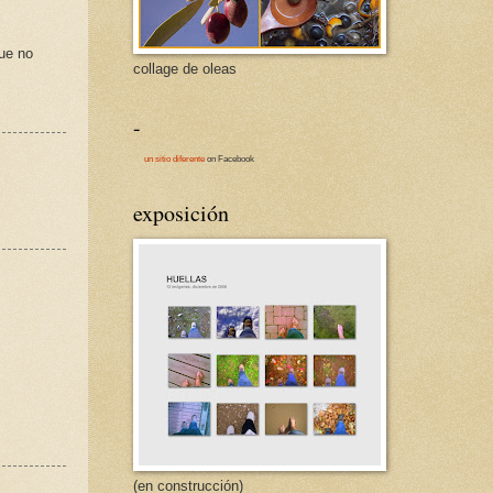
que no
collage de oleas
-
un sitio diferente
on Facebook
exposición
(en construcción)