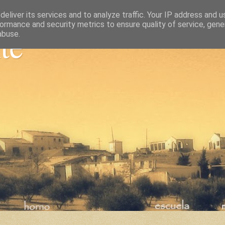
eliver its services and to analyze traffic. Your IP address and 
ormance and security metrics to ensure quality of service, gen
nte
abuse.