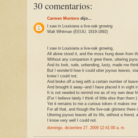
30 comentarios:
Carmen Montoro
dijo...
I saw in Louisiana a live-oak growing
Walt Whitman (EEUU, 1819-1892)
I saw in Louisiana a live-oak growing,
All alone stood it, and the moss hung down from t
Without any companion it grew there, uttering joyo
And its look, rude, unbending, lusty, made me thin
But I wonder'd how it could utter joyous leaves, stand
knew I could not;
And broke off a twig with a certain number of leaves
And brought it away--and I have placed it in sight 
It is not needed to remind me as of my own dear fr
(For I believe lately I think of little else than them:)
Yet it remains to me a curious token--it makes me 
For all that, and though the live-oak glistens there i
Uttering joyous leaves all its life, without a friend, a
I know very well I could not.
domingo, diciembre 27, 2009 12:41:00 a. m.