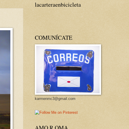
lacarteraenbicicleta
COMUNÍCATE
karmenmc3@gmail.com
AMO R OMA