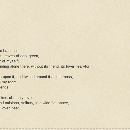
he branches;
us leaves of dark green,
k of myself;
ing alone there, without its friend, its lover near--for I
 upon it, and twined around it a little moss,
in my room;
iends,
think of manly love;
n Louisiana, solitary, in a wide flat space,
 lover, near,