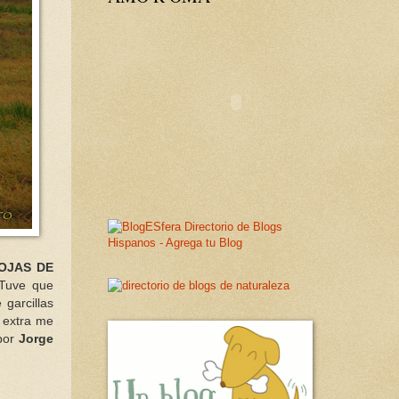
OJAS DE
 Tuve que
garcillas
 extra me
 por
Jorge