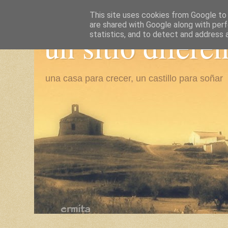
This site uses cookies from Google to d
are shared with Google along with perf
un sitio difere
statistics, and to detect and address 
una casa para crecer, un castillo para soñar