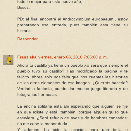
todo lo mejor para este nuevo año,
Besos,
PD: al final encontré al Androcymbium europaeum , estoy
preparando esa entrada, pues también esta tiene su
historia...
Responder
Franziska
viernes, enero 08, 2010 7:06:00 p. m.
Ahora tu castillo ya tiene un pueblo ¿o será que siempre el
pueblo tuvo su castillo? Has modificado la página y te
felicito. Ahora sólo nos falta que nos cuentes las historias
de los otros elementos de esa imagen. ¿Querrás hacerlo?
Verdad o fantasía, puede dar mucho juego literario y de
fotografías hermosas.
La encina solitaria está ahí esperando que alguien se fije
en que existe y está, también, porque alguien quiso que
estuviera. ¿Será refugio de aves y de hombres cansados:
no me cabe la menor duda.
Y, además, ha sido la ocasión para una bella e