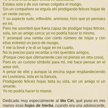
Estaba sola y de sus ramas colgaba el musgo,
Sin un compañero se erguía ahí prodigando felices hojas de
un verde oscuro,
Y su aspecto rudo, inflexible, animoso, hizo que yo pensara
en mí,
Pero me asombró que fuera capaz de prodigar hojas felices,
sola, sin un amigo cerca; yo no podría hacer lo mismo,
Y arranqué una ramita con cierto número de hojas y con
ellas entretejí un poco de musgo,
Y me la llevé y le di un lugar en mi cuarto,
No la preciso para recordar a mis queridos amigos,
(Porque creo que últimamente casi no pienso en otra cosa),
Pero es un curioso símbolo para mí, me hace pensar en el
amor viril,
A pesar de ello y aunque la encina sigue resplandeciendo
en Louisiana, sola en la llanura,
Prodigando felices hojas toda su vida, sin un amigo ni un
amante,
Yo no podría hacer lo mismo.
Dedicado muy especialmente al
tito Ciri
, qué puso en mis
manos esas
hojas de hierba
, cuando era una adolescente,