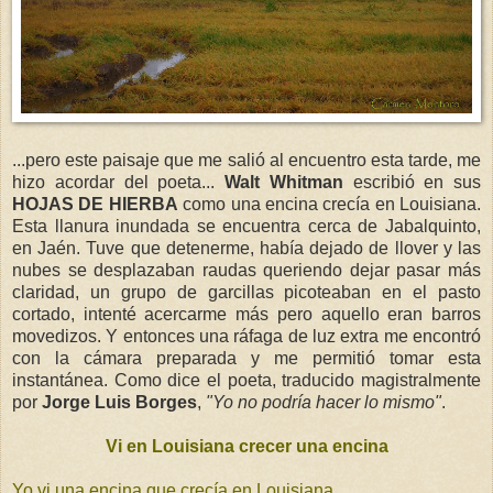
...pero este paisaje que me salió al encuentro esta tarde, me
hizo acordar del poeta...
Walt Whitman
escribió en sus
HOJAS DE HIERBA
como una encina crecía en Louisiana.
Esta llanura inundada se encuentra cerca de Jabalquinto,
en Jaén. Tuve que detenerme, había dejado de llover y las
nubes se desplazaban raudas queriendo dejar pasar más
claridad, un grupo de garcillas picoteaban en el pasto
cortado, intenté acercarme más pero aquello eran barros
movedizos. Y entonces una ráfaga de luz extra me encontró
con la cámara preparada y me permitió tomar esta
instantánea. Como dice el poeta, traducido magistralmente
por
Jorge Luis Borges
,
"Yo no podría hacer lo mismo"
.
Vi en Louisiana crecer una encina
Yo vi una encina que crecía en Louisiana,