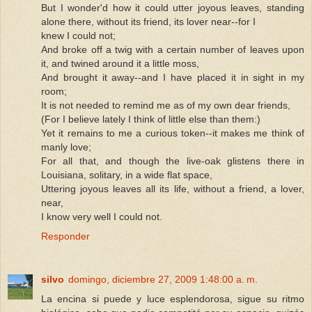
But I wonder'd how it could utter joyous leaves, standing
alone there, without its friend, its lover near--for I
knew I could not;
And broke off a twig with a certain number of leaves upon
it, and twined around it a little moss,
And brought it away--and I have placed it in sight in my
room;
It is not needed to remind me as of my own dear friends,
(For I believe lately I think of little else than them:)
Yet it remains to me a curious token--it makes me think of
manly love;
For all that, and though the live-oak glistens there in
Louisiana, solitary, in a wide flat space,
Uttering joyous leaves all its life, without a friend, a lover,
near,
I know very well I could not.
Responder
silvo
domingo, diciembre 27, 2009 1:48:00 a. m.
La encina si puede y luce esplendorosa, sigue su ritmo