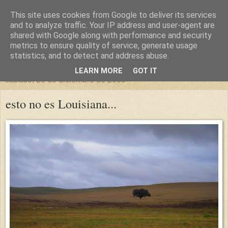
This site uses cookies from Google to deliver its services
un sitio diferente
and to analyze traffic. Your IP address and user-agent are
shared with Google along with performance and security
metrics to ensure quality of service, generate usage
una casa para crecer, un castillo para soñar
statistics, and to detect and address abuse.
LEARN MORE
GOT IT
sábado, 26 de diciembre de 2009
esto no es Louisiana...