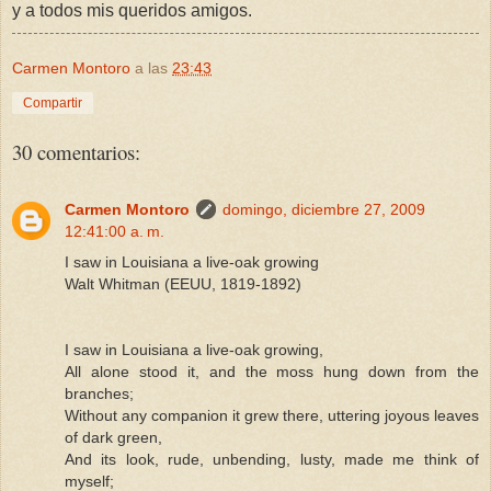
y a todos mis queridos amigos.
Carmen Montoro
a las
23:43
Compartir
30 comentarios:
Carmen Montoro
domingo, diciembre 27, 2009
12:41:00 a. m.
I saw in Louisiana a live-oak growing
Walt Whitman (EEUU, 1819-1892)
I saw in Louisiana a live-oak growing,
All alone stood it, and the moss hung down from the
branches;
Without any companion it grew there, uttering joyous leaves
of dark green,
And its look, rude, unbending, lusty, made me think of
myself;