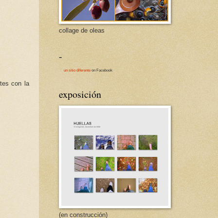
collage de oleas
-
un sitio diferente
on Facebook
tes con la
exposición
(en construcción)