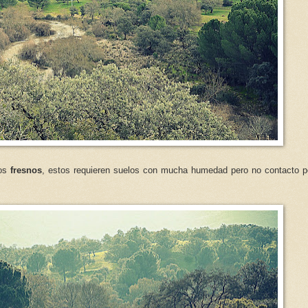
los
fresnos
, estos requieren suelos con mucha humedad pero no contacto 