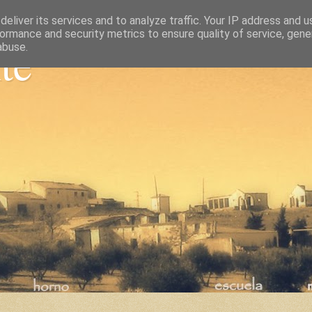
eliver its services and to analyze traffic. Your IP address and 
ormance and security metrics to ensure quality of service, gen
nte
abuse.