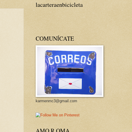
lacarteraenbicicleta
COMUNÍCATE
karmenmc3@gmail.com
AMO R OMA