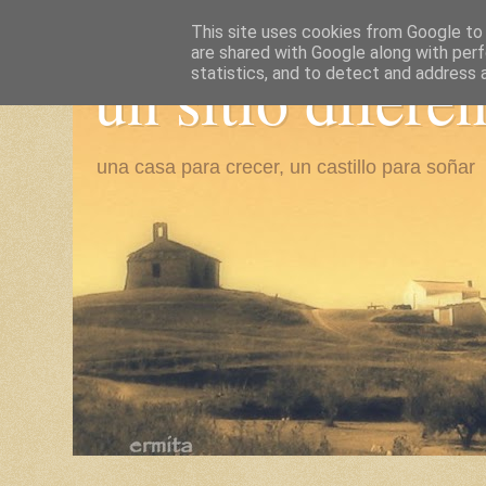
This site uses cookies from Google to d
are shared with Google along with perf
un sitio difere
statistics, and to detect and address 
una casa para crecer, un castillo para soñar