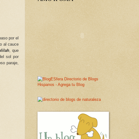
paso por el
lo al cauce
lilah
, que
del sol por
oso paraje,