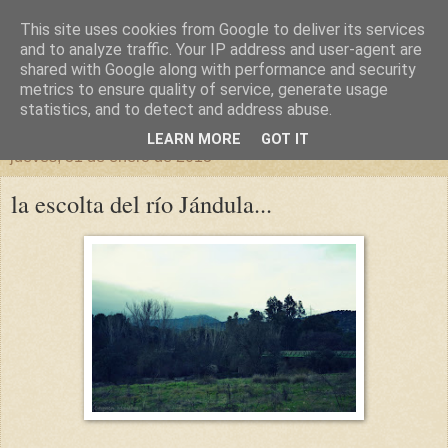
This site uses cookies from Google to deliver its services
un sitio diferente
and to analyze traffic. Your IP address and user-agent are
shared with Google along with performance and security
metrics to ensure quality of service, generate usage
una casa para crecer, un castillo para soñar
statistics, and to detect and address abuse.
LEARN MORE
GOT IT
jueves, 31 de enero de 2013
la escolta del río Jándula...