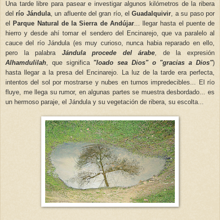
Una tarde libre para pasear e investigar
algun
os
kilómetros de la ribera
del
río Jándula
, un afluente del gran río, el
Guadalquivir
, a su paso por
el
Parque Natural de la Sierra de Andújar
... llegar hasta el puente de
hierro y desde ahí tomar el sendero del Encinarejo, que va paralelo al
cauce del río Jándula (es muy curioso, nunca habia reparado en ello,
pero la palabra
Jándula procede del árabe
, de la expresión
Alhamdulilah
, que significa
"loado sea Dios" o "gracias a Dios"
)
hasta llegar a la presa del Encinarejo. La luz de la tarde era perfecta,
intentos del sol por mostrarse y nubes en turnos impredecibles... El río
fluye, me llega su rumor, en algunas partes se muestra desbordado... es
un hermoso paraje, el Jándula y su vegetación de ribera, su escolta...