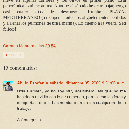
nieve en algunas cumbres y los olivos en primer plano. Esta
panorámica azul me anima. Aunque el sábado he de trabajar, tengo
casi cuatro días de descanso... Rumbo: PLAYA-
MEDITERRANEO (a recuperar todos los oligoelementos perdidos
y a llenar los pulmones de brisa marina). Lo cuento a la vuelta. Sed
felices!
Carmen Montoro
a las
20:54
Compartir
15 comentarios:
Abilio Estefanía
sábado, diciembre 05, 2009 9:51:00 a. m.
Hola Carmen, yo no soy muy aceitunero, así que no me
has dado envidia con lo de comerlas, pero si con las fotos y
el reportaje que te has montado en un día cualquiera de tu
trabajo.
Así me gusta.