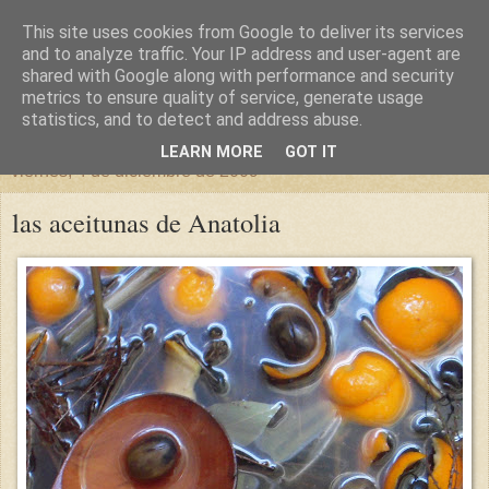
This site uses cookies from Google to deliver its services
un sitio diferente
and to analyze traffic. Your IP address and user-agent are
shared with Google along with performance and security
metrics to ensure quality of service, generate usage
una casa para crecer, un castillo para soñar
statistics, and to detect and address abuse.
LEARN MORE
GOT IT
viernes, 4 de diciembre de 2009
las aceitunas de Anatolia