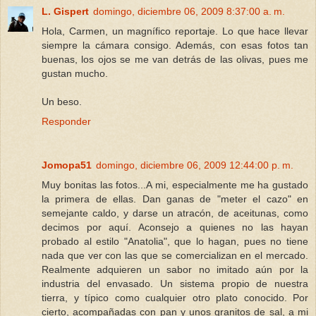
L. Gispert
domingo, diciembre 06, 2009 8:37:00 a. m.
Hola, Carmen, un magnífico reportaje. Lo que hace llevar
siempre la cámara consigo. Además, con esas fotos tan
buenas, los ojos se me van detrás de las olivas, pues me
gustan mucho.
Un beso.
Responder
Jomopa51
domingo, diciembre 06, 2009 12:44:00 p. m.
Muy bonitas las fotos...A mi, especialmente me ha gustado
la primera de ellas. Dan ganas de "meter el cazo" en
semejante caldo, y darse un atracón, de aceitunas, como
decimos por aquí. Aconsejo a quienes no las hayan
probado al estilo "Anatolia", que lo hagan, pues no tiene
nada que ver con las que se comercializan en el mercado.
Realmente adquieren un sabor no imitado aún por la
industria del envasado. Un sistema propio de nuestra
tierra, y típico como cualquier otro plato conocido. Por
cierto, acompañadas con pan y unos granitos de sal, a mi