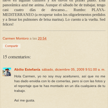
nieve en algunas cumbres y los olivos en primer plano. Esta
panorámica azul me anima. Aunque el sábado he de trabajar, tengo
casi cuatro días de descanso... Rumbo: PLAYA-
MEDITERRANEO (a recuperar todos los oligoelementos perdidos
y a llenar los pulmones de brisa marina). Lo cuento a la vuelta. Sed
felices!
Carmen Montoro
a las
20:54
Compartir
15 comentarios:
Abilio Estefanía
sábado, diciembre 05, 2009 9:51:00 a. m.
Hola Carmen, yo no soy muy aceitunero, así que no me
has dado envidia con lo de comerlas, pero si con las fotos y
el reportaje que te has montado en un día cualquiera de tu
trabajo.
Así me gusta.