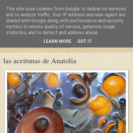
This site uses cookies from Google to deliver its services
un sitio diferente
and to analyze traffic. Your IP address and user-agent are
shared with Google along with performance and security
metrics to ensure quality of service, generate usage
una casa para crecer, un castillo para soñar
statistics, and to detect and address abuse.
LEARN MORE
GOT IT
viernes, 4 de diciembre de 2009
las aceitunas de Anatolia