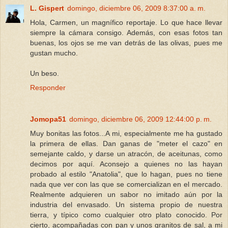
L. Gispert
domingo, diciembre 06, 2009 8:37:00 a. m.
Hola, Carmen, un magnífico reportaje. Lo que hace llevar
siempre la cámara consigo. Además, con esas fotos tan
buenas, los ojos se me van detrás de las olivas, pues me
gustan mucho.
Un beso.
Responder
Jomopa51
domingo, diciembre 06, 2009 12:44:00 p. m.
Muy bonitas las fotos...A mi, especialmente me ha gustado
la primera de ellas. Dan ganas de "meter el cazo" en
semejante caldo, y darse un atracón, de aceitunas, como
decimos por aquí. Aconsejo a quienes no las hayan
probado al estilo "Anatolia", que lo hagan, pues no tiene
nada que ver con las que se comercializan en el mercado.
Realmente adquieren un sabor no imitado aún por la
industria del envasado. Un sistema propio de nuestra
tierra, y típico como cualquier otro plato conocido. Por
cierto, acompañadas con pan y unos granitos de sal, a mi