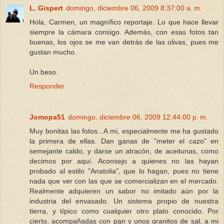
L. Gispert
domingo, diciembre 06, 2009 8:37:00 a. m.
Hola, Carmen, un magnífico reportaje. Lo que hace llevar
siempre la cámara consigo. Además, con esas fotos tan
buenas, los ojos se me van detrás de las olivas, pues me
gustan mucho.
Un beso.
Responder
Jomopa51
domingo, diciembre 06, 2009 12:44:00 p. m.
Muy bonitas las fotos...A mi, especialmente me ha gustado
la primera de ellas. Dan ganas de "meter el cazo" en
semejante caldo, y darse un atracón, de aceitunas, como
decimos por aquí. Aconsejo a quienes no las hayan
probado al estilo "Anatolia", que lo hagan, pues no tiene
nada que ver con las que se comercializan en el mercado.
Realmente adquieren un sabor no imitado aún por la
industria del envasado. Un sistema propio de nuestra
tierra, y típico como cualquier otro plato conocido. Por
cierto, acompañadas con pan y unos granitos de sal, a mi