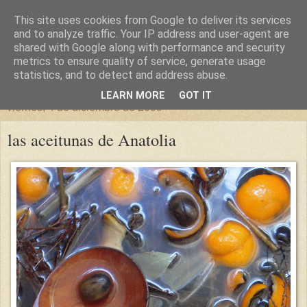
This site uses cookies from Google to deliver its services
un sitio diferente
and to analyze traffic. Your IP address and user-agent are
shared with Google along with performance and security
metrics to ensure quality of service, generate usage
una casa para crecer, un castillo para soñar
statistics, and to detect and address abuse.
LEARN MORE
GOT IT
viernes, 4 de diciembre de 2009
las aceitunas de Anatolia