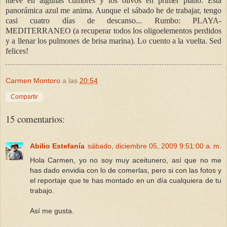
nieve en algunas cumbres y los olivos en primer plano. Esta
panorámica azul me anima. Aunque el sábado he de trabajar, tengo
casi cuatro días de descanso... Rumbo: PLAYA-
MEDITERRANEO (a recuperar todos los oligoelementos perdidos
y a llenar los pulmones de brisa marina). Lo cuento a la vuelta. Sed
felices!
Carmen Montoro
a las
20:54
Compartir
15 comentarios:
Abilio Estefanía
sábado, diciembre 05, 2009 9:51:00 a. m.
Hola Carmen, yo no soy muy aceitunero, así que no me
has dado envidia con lo de comerlas, pero si con las fotos y
el reportaje que te has montado en un día cualquiera de tu
trabajo.
Así me gusta.