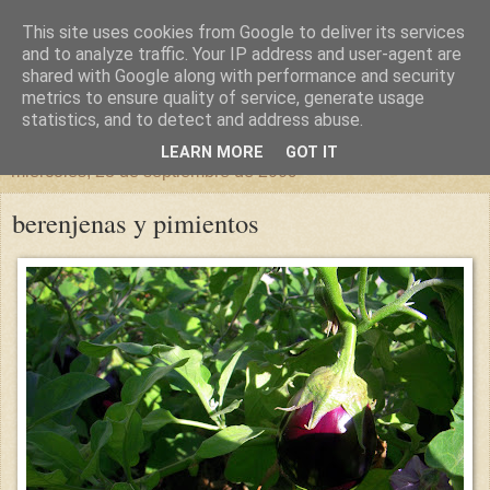
This site uses cookies from Google to deliver its services
un sitio diferente
and to analyze traffic. Your IP address and user-agent are
shared with Google along with performance and security
metrics to ensure quality of service, generate usage
una casa para crecer, un castillo para soñar
statistics, and to detect and address abuse.
LEARN MORE
GOT IT
miércoles, 23 de septiembre de 2009
berenjenas y pimientos