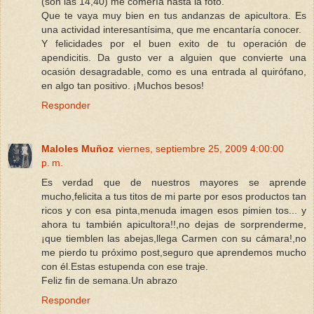
(son las 14,40) me comería hasta la foto.
Que te vaya muy bien en tus andanzas de apicultora. Es
una actividad interesantísima, que me encantaría conocer.
Y felicidades por el buen exito de tu operación de
apendicitis. Da gusto ver a alguien que convierte una
ocasión desagradable, como es una entrada al quirófano,
en algo tan positivo. ¡Muchos besos!
Responder
Maloles Muñoz
viernes, septiembre 25, 2009 4:00:00
p. m.
Es verdad que de nuestros mayores se aprende
mucho,felicita a tus titos de mi parte por esos productos tan
ricos y con esa pinta,menuda imagen esos pimien tos... y
ahora tu también apicultora!!,no dejas de sorprenderme,
¡que tiemblen las abejas,llega Carmen con su cámara!,no
me pierdo tu próximo post,seguro que aprendemos mucho
con él.Estas estupenda con ese traje.
Feliz fin de semana.Un abrazo
Responder