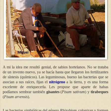
A mi la idea me resultó genial, de sabios hortelanos. No se trataba
de un invento nuevo, ya se hacía hasta que llegaron los fertilizantes
de síntesis (químicos). Las leguminosas, bueno las bacterias que se
asocian a sus raíces, fijan el
nitrógeno
a la tierra, y es una forma
excelente de enriquecerla. Les propuse que aparte de habas
podíamos sembrar también
gisantes
(
Pisum sativum
) y
tirabeques
(
Pisum arvensis
).
Las bacterias simbióticas del género
Rhizobium
colonizan y forman