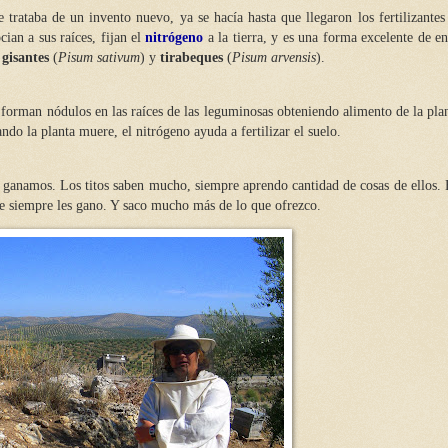
 trataba de un invento nuevo, ya se hacía hasta que llegaron los fertilizantes 
ian a sus raíces, fijan el
nitrógeno
a la tierra, y es una forma excelente de en
n
gisantes
(
Pisum sativum
) y
tirabeques
(
Pisum arvensis
).
forman nódulos en las raíces de las leguminosas obteniendo alimento de la plan
o la planta muere, el nitrógeno ayuda a fertilizar el suelo.
s ganamos. Los titos saben mucho, siempre aprendo cantidad de cosas de ellos. 
e siempre les gano. Y saco mucho más de lo que ofrezco.