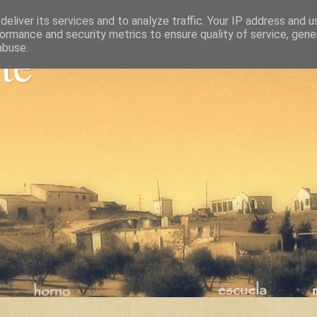
eliver its services and to analyze traffic. Your IP address and 
ormance and security metrics to ensure quality of service, gen
nte
abuse.