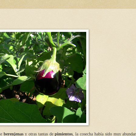
 de
berenjenas
y otras tantas de
pimientos
, la cosecha había sido muy abundan