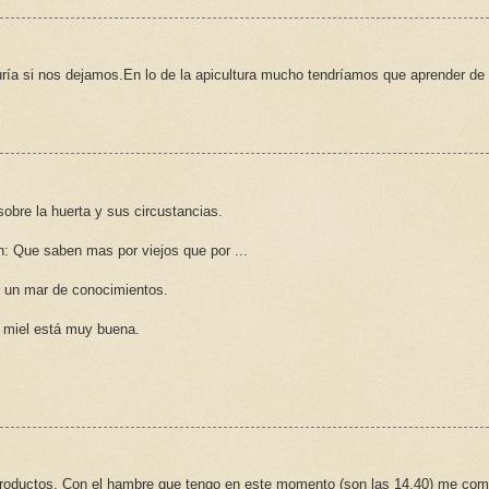
ría si nos dejamos.En lo de la apicultura mucho tendríamos que aprender de
bre la huerta y sus circustancias.
án: Que saben mas por viejos que por ...
 un mar de conocimientos.
la miel está muy buena.
roductos. Con el hambre que tengo en este momento (son las 14,40) me com