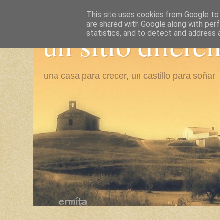
This site uses cookies from Google to d
are shared with Google along with perf
un sitio difere
statistics, and to detect and address 
una casa para crecer, un castillo para soñar