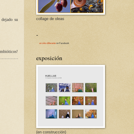
collage de oleas
o dejado su
-
un sitio diferente
on Facebook
imbióticos!
exposición
(en construcción)