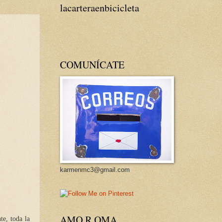
lacarteraenbicicleta
COMUNÍCATE
karmenmc3@gmail.com
AMO R OMA
te, toda la