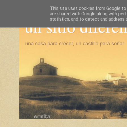
This site uses cookies from Google to d
are shared with Google along with perf
un sitio difere
statistics, and to detect and address 
una casa para crecer, un castillo para soñar