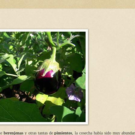
 de
berenjenas
y otras tantas de
pimientos
, la cosecha había sido muy abundan