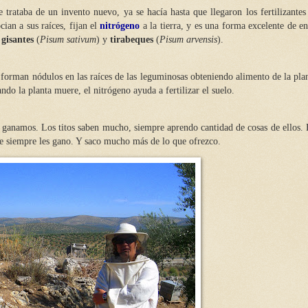
 trataba de un invento nuevo, ya se hacía hasta que llegaron los fertilizantes 
ian a sus raíces, fijan el
nitrógeno
a la tierra, y es una forma excelente de en
n
gisantes
(
Pisum sativum
) y
tirabeques
(
Pisum arvensis
).
forman nódulos en las raíces de las leguminosas obteniendo alimento de la plan
o la planta muere, el nitrógeno ayuda a fertilizar el suelo.
s ganamos. Los titos saben mucho, siempre aprendo cantidad de cosas de ellos. 
e siempre les gano. Y saco mucho más de lo que ofrezco.