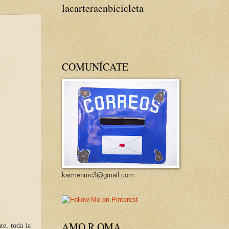
lacarteraenbicicleta
COMUNÍCATE
karmenmc3@gmail.com
AMO R OMA
te, toda la