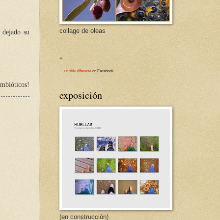
collage de oleas
o dejado su
-
un sitio diferente
on Facebook
imbióticos!
exposición
(en construcción)