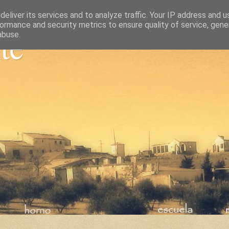
eliver its services and to analyze traffic. Your IP address and 
ormance and security metrics to ensure quality of service, gen
nte
abuse.