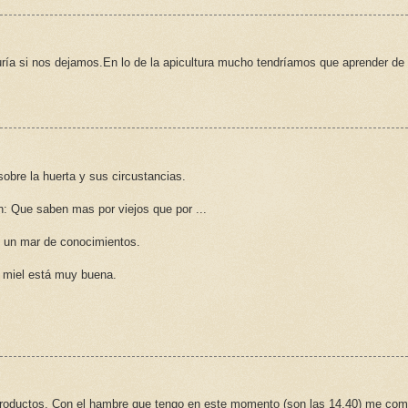
ría si nos dejamos.En lo de la apicultura mucho tendríamos que aprender de
bre la huerta y sus circustancias.
án: Que saben mas por viejos que por ...
 un mar de conocimientos.
la miel está muy buena.
roductos. Con el hambre que tengo en este momento (son las 14,40) me com