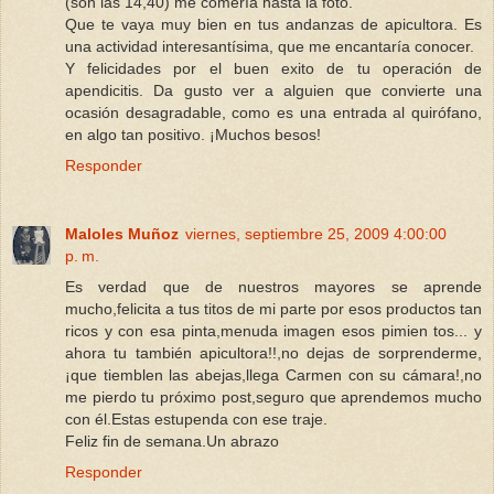
(son las 14,40) me comería hasta la foto.
Que te vaya muy bien en tus andanzas de apicultora. Es
una actividad interesantísima, que me encantaría conocer.
Y felicidades por el buen exito de tu operación de
apendicitis. Da gusto ver a alguien que convierte una
ocasión desagradable, como es una entrada al quirófano,
en algo tan positivo. ¡Muchos besos!
Responder
Maloles Muñoz
viernes, septiembre 25, 2009 4:00:00
p. m.
Es verdad que de nuestros mayores se aprende
mucho,felicita a tus titos de mi parte por esos productos tan
ricos y con esa pinta,menuda imagen esos pimien tos... y
ahora tu también apicultora!!,no dejas de sorprenderme,
¡que tiemblen las abejas,llega Carmen con su cámara!,no
me pierdo tu próximo post,seguro que aprendemos mucho
con él.Estas estupenda con ese traje.
Feliz fin de semana.Un abrazo
Responder