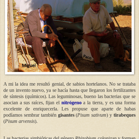
A mi la idea me resultó genial, de sabios hortelanos. No se trataba
de un invento nuevo, ya se hacía hasta que llegaron los fertilizantes
de síntesis (químicos). Las leguminosas, bueno las bacterias que se
asocian a sus raíces, fijan el
nitrógeno
a la tierra, y es una forma
excelente de enriquecerla. Les propuse que aparte de habas
podíamos sembrar también
gisantes
(
Pisum sativum
) y
tirabeques
(
Pisum arvensis
).
Las bacterias simbióticas del género
Rhizobium
colonizan y forman