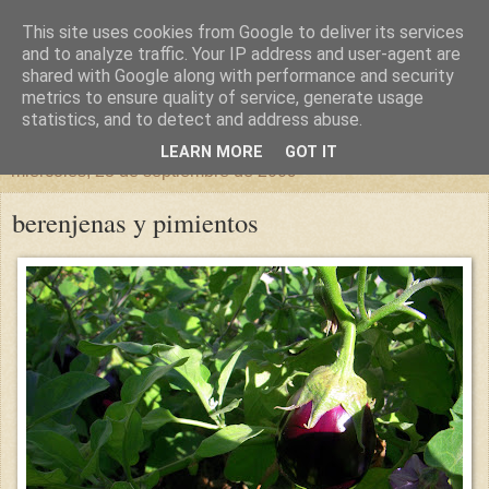
This site uses cookies from Google to deliver its services
un sitio diferente
and to analyze traffic. Your IP address and user-agent are
shared with Google along with performance and security
metrics to ensure quality of service, generate usage
una casa para crecer, un castillo para soñar
statistics, and to detect and address abuse.
LEARN MORE
GOT IT
miércoles, 23 de septiembre de 2009
berenjenas y pimientos