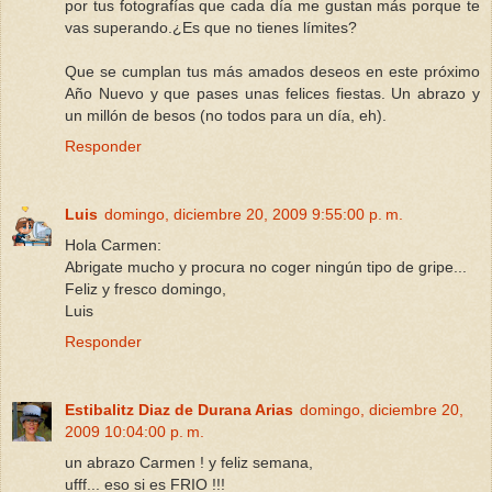
por tus fotografías que cada día me gustan más porque te
vas superando.¿Es que no tienes límites?
Que se cumplan tus más amados deseos en este próximo
Año Nuevo y que pases unas felices fiestas. Un abrazo y
un millón de besos (no todos para un día, eh).
Responder
Luis
domingo, diciembre 20, 2009 9:55:00 p. m.
Hola Carmen:
Abrigate mucho y procura no coger ningún tipo de gripe...
Feliz y fresco domingo,
Luis
Responder
Estibalitz Diaz de Durana Arias
domingo, diciembre 20,
2009 10:04:00 p. m.
un abrazo Carmen ! y feliz semana,
ufff... eso si es FRIO !!!