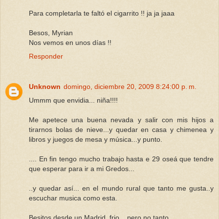
Para completarla te faltó el cigarrito !! ja ja jaaa
Besos, Myrian
Nos vemos en unos días !!
Responder
Unknown
domingo, diciembre 20, 2009 8:24:00 p. m.
Ummm que envidia... niña!!!!
Me apetece una buena nevada y salir con mis hijos a
tirarnos bolas de nieve...y quedar en casa y chimenea y
libros y juegos de mesa y música...y punto.
.... En fin tengo mucho trabajo hasta e 29 oseá que tendre
que esperar para ir a mi Gredos...
..y quedar así... en el mundo rural que tanto me gusta..y
escuchar musica como esta.
Besitos desde un Madrid, frio... pero no tanto....