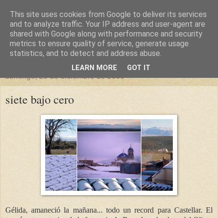
This site uses cookies from Google to deliver its services
un sitio diferente
and to analyze traffic. Your IP address and user-agent are
shared with Google along with performance and security
metrics to ensure quality of service, generate usage
una casa para crecer, un castillo para soñar
statistics, and to detect and address abuse.
LEARN MORE
GOT IT
domingo, 20 de diciembre de 2009
siete bajo cero
Gélida, amaneció la mañana... todo un record para Castellar. El