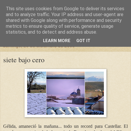
This site uses cookies from Google to deliver its services
un sitio diferente
and to analyze traffic. Your IP address and user-agent are
shared with Google along with performance and security
metrics to ensure quality of service, generate usage
una casa para crecer, un castillo para soñar
statistics, and to detect and address abuse.
LEARN MORE
GOT IT
domingo, 20 de diciembre de 2009
siete bajo cero
Gélida, amaneció la mañana... todo un record para Castellar. El