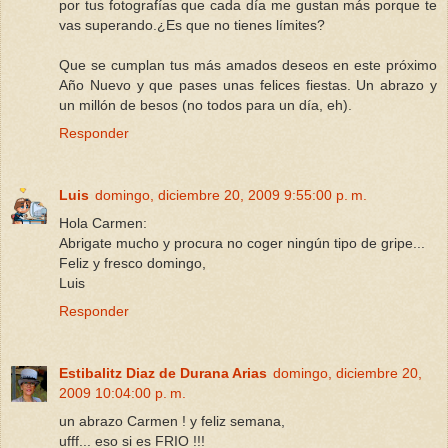
por tus fotografías que cada día me gustan más porque te
vas superando.¿Es que no tienes límites?
Que se cumplan tus más amados deseos en este próximo
Año Nuevo y que pases unas felices fiestas. Un abrazo y
un millón de besos (no todos para un día, eh).
Responder
Luis
domingo, diciembre 20, 2009 9:55:00 p. m.
Hola Carmen:
Abrigate mucho y procura no coger ningún tipo de gripe...
Feliz y fresco domingo,
Luis
Responder
Estibalitz Diaz de Durana Arias
domingo, diciembre 20,
2009 10:04:00 p. m.
un abrazo Carmen ! y feliz semana,
ufff... eso si es FRIO !!!