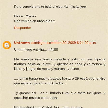
Para completarla te faltó el cigarrito !! ja ja jaaa
Besos, Myrian
Nos vemos en unos días !!
Responder
Unknown
domingo, diciembre 20, 2009 8:24:00 p. m.
Ummm que envidia... niña!!!!
Me apetece una buena nevada y salir con mis hijos a
tirarnos bolas de nieve...y quedar en casa y chimenea y
libros y juegos de mesa y música...y punto.
.... En fin tengo mucho trabajo hasta e 29 oseá que tendre
que esperar para ir a mi Gredos...
..y quedar así... en el mundo rural que tanto me gusta..y
escuchar musica como esta.
Besitos desde un Madrid, frio... pero no tanto....