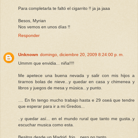
Para completarla te faltó el cigarrito !! ja ja jaaa
Besos, Myrian
Nos vemos en unos días !!
Responder
Unknown
domingo, diciembre 20, 2009 8:24:00 p. m.
Ummm que envidia... niña!!!!
Me apetece una buena nevada y salir con mis hijos a
tirarnos bolas de nieve...y quedar en casa y chimenea y
libros y juegos de mesa y música...y punto.
.... En fin tengo mucho trabajo hasta e 29 oseá que tendre
que esperar para ir a mi Gredos...
..y quedar así... en el mundo rural que tanto me gusta..y
escuchar musica como esta.
Besitos desde un Madrid, frio... pero no tanto....