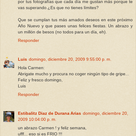
por tus fotografías que cada día me gustan más porque te
vas superando.¿Es que no tienes límites?
Que se cumplan tus más amados deseos en este próximo
Año Nuevo y que pases unas felices fiestas. Un abrazo y
un millón de besos (no todos para un día, eh).
Responder
Luis
domingo, diciembre 20, 2009 9:55:00 p. m.
Hola Carmen:
Abrigate mucho y procura no coger ningún tipo de gripe...
Feliz y fresco domingo,
Luis
Responder
Estibalitz Diaz de Durana Arias
domingo, diciembre 20,
2009 10:04:00 p. m.
un abrazo Carmen ! y feliz semana,
ufff... eso si es FRIO !!!