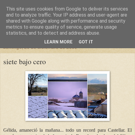
This site uses cookies from Google to deliver its services
un sitio diferente
and to analyze traffic. Your IP address and user-agent are
shared with Google along with performance and security
metrics to ensure quality of service, generate usage
una casa para crecer, un castillo para soñar
statistics, and to detect and address abuse.
LEARN MORE
GOT IT
domingo, 20 de diciembre de 2009
siete bajo cero
Gélida, amaneció la mañana... todo un record para Castellar. El