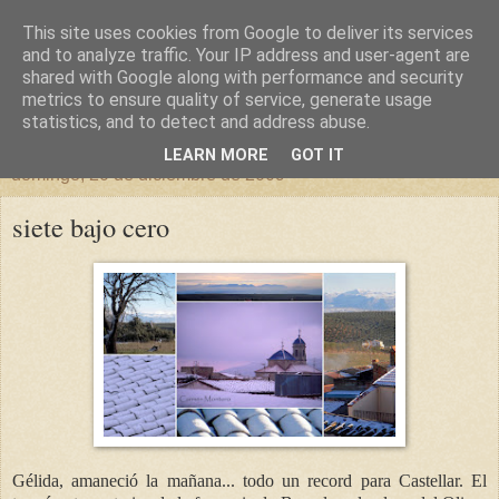
This site uses cookies from Google to deliver its services
un sitio diferente
and to analyze traffic. Your IP address and user-agent are
shared with Google along with performance and security
metrics to ensure quality of service, generate usage
una casa para crecer, un castillo para soñar
statistics, and to detect and address abuse.
LEARN MORE
GOT IT
domingo, 20 de diciembre de 2009
siete bajo cero
Gélida, amaneció la mañana... todo un record para Castellar. El