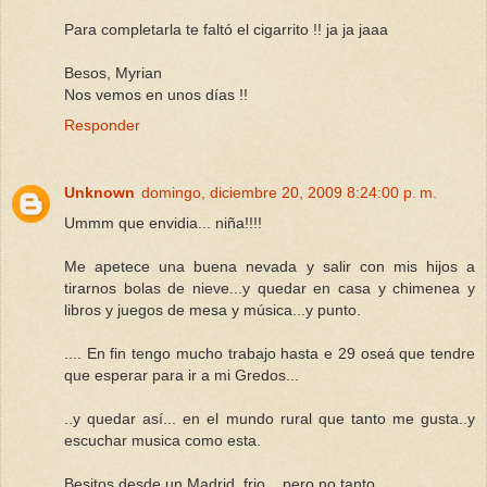
Para completarla te faltó el cigarrito !! ja ja jaaa
Besos, Myrian
Nos vemos en unos días !!
Responder
Unknown
domingo, diciembre 20, 2009 8:24:00 p. m.
Ummm que envidia... niña!!!!
Me apetece una buena nevada y salir con mis hijos a
tirarnos bolas de nieve...y quedar en casa y chimenea y
libros y juegos de mesa y música...y punto.
.... En fin tengo mucho trabajo hasta e 29 oseá que tendre
que esperar para ir a mi Gredos...
..y quedar así... en el mundo rural que tanto me gusta..y
escuchar musica como esta.
Besitos desde un Madrid, frio... pero no tanto....