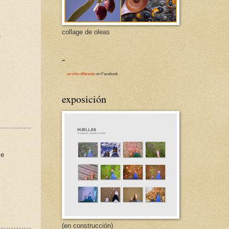
collage de oleas
e
-
un sitio diferente
on Facebook
exposición
me
(en construcción)