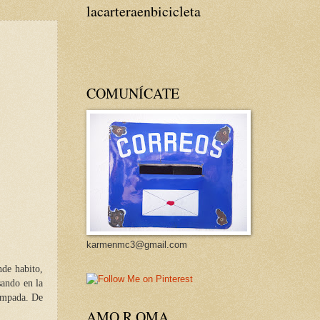
lacarteraenbicicleta
COMUNÍCATE
karmenmc3@gmail.com
nde habito,
sando en la
campada. De
AMO R OMA