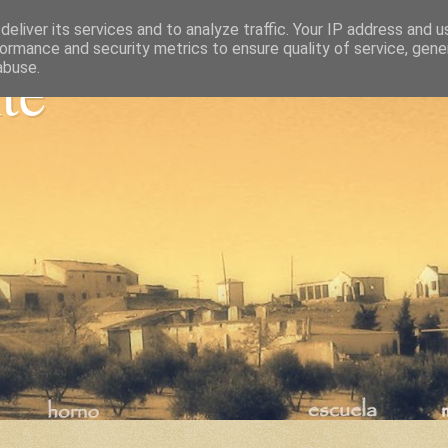
eliver its services and to analyze traffic. Your IP address and 
ormance and security metrics to ensure quality of service, gen
nte
abuse.