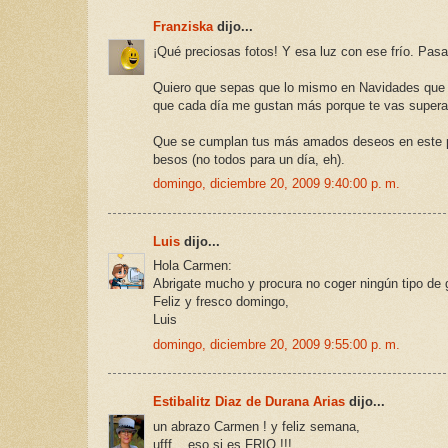
Franziska
dijo...
¡Qué preciosas fotos! Y esa luz con ese frío. Pasa
Quiero que sepas que lo mismo en Navidades que e
que cada día me gustan más porque te vas supera
Que se cumplan tus más amados deseos en este pr
besos (no todos para un día, eh).
domingo, diciembre 20, 2009 9:40:00 p. m.
Luis
dijo...
Hola Carmen:
Abrigate mucho y procura no coger ningún tipo de g
Feliz y fresco domingo,
Luis
domingo, diciembre 20, 2009 9:55:00 p. m.
Estibalitz Diaz de Durana Arias
dijo...
un abrazo Carmen ! y feliz semana,
ufff... eso si es FRIO !!!