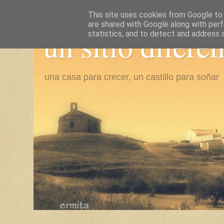
This site uses cookies from Google to d
are shared with Google along with perf
un sitio difere
statistics, and to detect and address 
una casa para crecer, un castillo para soñar