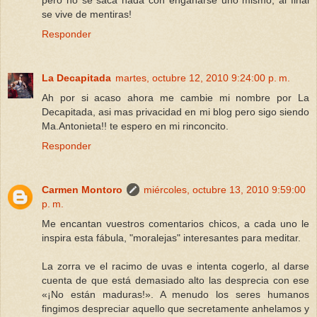
pero no se saca nada con engañarse uno mismo, al final
se vive de mentiras!
Responder
La Decapitada
martes, octubre 12, 2010 9:24:00 p. m.
Ah por si acaso ahora me cambie mi nombre por La
Decapitada, asi mas privacidad en mi blog pero sigo siendo
Ma.Antonieta!! te espero en mi rinconcito.
Responder
Carmen Montoro
miércoles, octubre 13, 2010 9:59:00
p. m.
Me encantan vuestros comentarios chicos, a cada uno le
inspira esta fábula, "moralejas" interesantes para meditar.
La zorra ve el racimo de uvas e intenta cogerlo, al darse
cuenta de que está demasiado alto las desprecia con ese
«¡No están maduras!». A menudo los seres humanos
fingimos despreciar aquello que secretamente anhelamos y