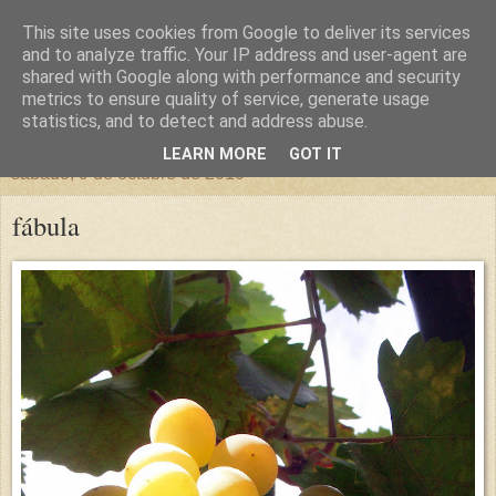
This site uses cookies from Google to deliver its services
un sitio diferente
and to analyze traffic. Your IP address and user-agent are
shared with Google along with performance and security
metrics to ensure quality of service, generate usage
una casa para crecer, un castillo para soñar
statistics, and to detect and address abuse.
LEARN MORE
GOT IT
sábado, 9 de octubre de 2010
fábula