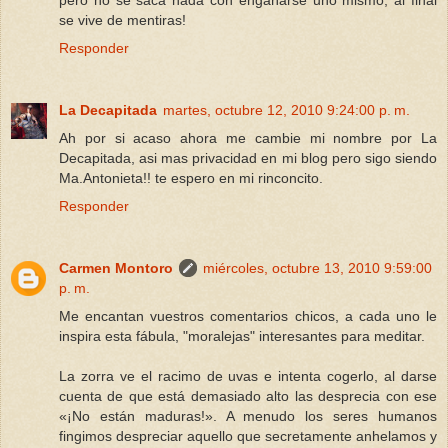
pero no se saca nada con engañarse uno mismo, al final
se vive de mentiras!
Responder
La Decapitada
martes, octubre 12, 2010 9:24:00 p. m.
Ah por si acaso ahora me cambie mi nombre por La
Decapitada, asi mas privacidad en mi blog pero sigo siendo
Ma.Antonieta!! te espero en mi rinconcito.
Responder
Carmen Montoro
miércoles, octubre 13, 2010 9:59:00
p. m.
Me encantan vuestros comentarios chicos, a cada uno le
inspira esta fábula, "moralejas" interesantes para meditar.
La zorra ve el racimo de uvas e intenta cogerlo, al darse
cuenta de que está demasiado alto las desprecia con ese
«¡No están maduras!». A menudo los seres humanos
fingimos despreciar aquello que secretamente anhelamos y