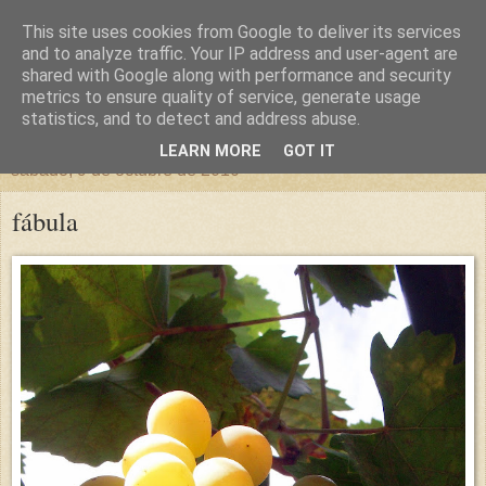
This site uses cookies from Google to deliver its services
un sitio diferente
and to analyze traffic. Your IP address and user-agent are
shared with Google along with performance and security
metrics to ensure quality of service, generate usage
una casa para crecer, un castillo para soñar
statistics, and to detect and address abuse.
LEARN MORE
GOT IT
sábado, 9 de octubre de 2010
fábula