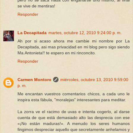
pero no se saca nada con engañarse uno mismo, al final
se vive de mentiras!
Responder
La Decapitada
martes, octubre 12, 2010 9:24:00 p. m.
Ah por si acaso ahora me cambie mi nombre por La
Decapitada, asi mas privacidad en mi blog pero sigo siendo
Ma.Antonieta!! te espero en mi rinconcito.
Responder
Carmen Montoro
miércoles, octubre 13, 2010 9:59:00
p. m.
Me encantan vuestros comentarios chicos, a cada uno le
inspira esta fábula, "moralejas" interesantes para meditar.
La zorra ve el racimo de uvas e intenta cogerlo, al darse
cuenta de que está demasiado alto las desprecia con ese
«¡No están maduras!». A menudo los seres humanos
fingimos despreciar aquello que secretamente anhelamos y