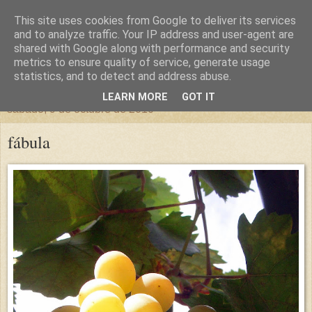
This site uses cookies from Google to deliver its services
un sitio diferente
and to analyze traffic. Your IP address and user-agent are
shared with Google along with performance and security
metrics to ensure quality of service, generate usage
una casa para crecer, un castillo para soñar
statistics, and to detect and address abuse.
LEARN MORE
GOT IT
sábado, 9 de octubre de 2010
fábula