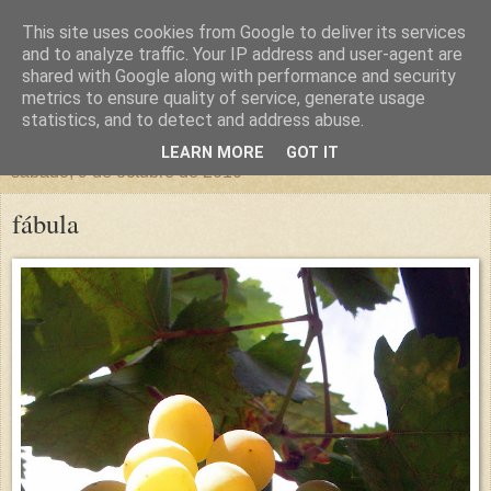
This site uses cookies from Google to deliver its services
un sitio diferente
and to analyze traffic. Your IP address and user-agent are
shared with Google along with performance and security
metrics to ensure quality of service, generate usage
una casa para crecer, un castillo para soñar
statistics, and to detect and address abuse.
LEARN MORE
GOT IT
sábado, 9 de octubre de 2010
fábula