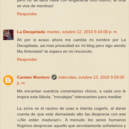
pero no se saca nada con engañarse uno mismo, al final
se vive de mentiras!
Responder
La Decapitada
martes, octubre 12, 2010 9:24:00 p. m.
Ah por si acaso ahora me cambie mi nombre por La
Decapitada, asi mas privacidad en mi blog pero sigo siendo
Ma.Antonieta!! te espero en mi rinconcito.
Responder
Carmen Montoro
miércoles, octubre 13, 2010 9:59:00
p. m.
Me encantan vuestros comentarios chicos, a cada uno le
inspira esta fábula, "moralejas" interesantes para meditar.
La zorra ve el racimo de uvas e intenta cogerlo, al darse
cuenta de que está demasiado alto las desprecia con ese
«¡No están maduras!». A menudo los seres humanos
fingimos despreciar aquello que secretamente anhelamos y